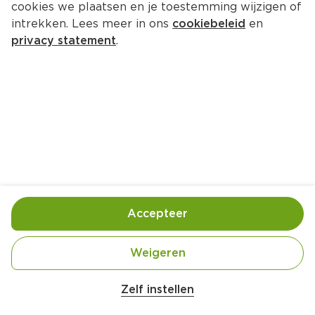
cookies we plaatsen en je toestemming wijzigen of
intrekken. Lees meer in ons
cookiebeleid
en
privacy statement
.
Marshmallow-meringata
Nagerecht
10 Pers.
Ca. 30 Min
Ingrediënten
Bereiding
Accepteer
Weigeren
Zelf instellen