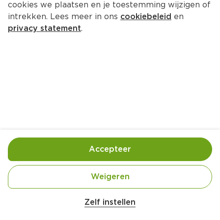
cookies we plaatsen en je toestemming wijzigen of
intrekken. Lees meer in ons
cookiebeleid
en
privacy statement
.
Marshmallow-spiesen met ananas
Nagerecht
4 Pers.
Ca. 30 Min
Ingrediënten
Bereiding
Accepteer
Weigeren
Zelf instellen