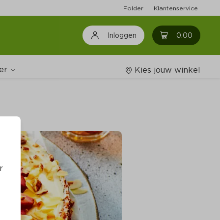
Folder
Klantenservice
0
0.00
Inloggen
er
Kies jouw winkel
Wijnshop
oodschappenlijstjes
r