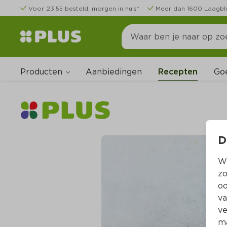
Voor 23:55 besteld, morgen in huis*
Meer dan 1600 Laagbli
Producten
Go
Aanbiedingen
Recepten
D
Wi
zo
oo
va
ve
ma