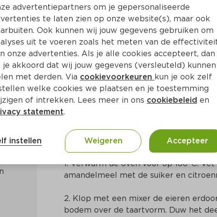
ze advertentiepartners om je gepersonaliseerde
vertenties te laten zien op onze website(s), maar ook
arbuiten. Ook kunnen wij jouw gegevens gebruiken om
alyses uit te voeren zoals het meten van de effectivitei
n onze advertenties. Als je alle cookies accepteert, dan
t met stoofpeertjes en hon
 je akkoord dat wij jouw gegevens (versleuteld) kunnen
len met derden. Via
cookievoorkeuren
kun je ook zelf
stellen welke cookies we plaatsen en je toestemming
20 Min
Mediterraans
jzigen of intrekken. Lees meer in ons
cookiebeleid
en
ivacy statement
.
Bereidingswijze
lf instellen
Weigeren
Accepteer
1. Verwarm de oven voor op 180ºC. Vet 
 
amandelmeel met de suiker en citroen
2. Klop met een mixer de eieren erdoor
bodem over de taartvorm. Duw het deeg