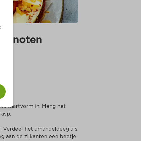
t
ingnoten
de taartvorm in. Meng het 
rasp.
. Verdeel het amandeldeeg als 
 aan de zijkanten een beetje 