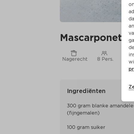
on
ad
da
an
va
Mascarponetaar
ga
de
in
Nagerecht
8 Pers.
Ca. 
wi
pr
Ze
Ingrediënten
300 gram blanke amandelen