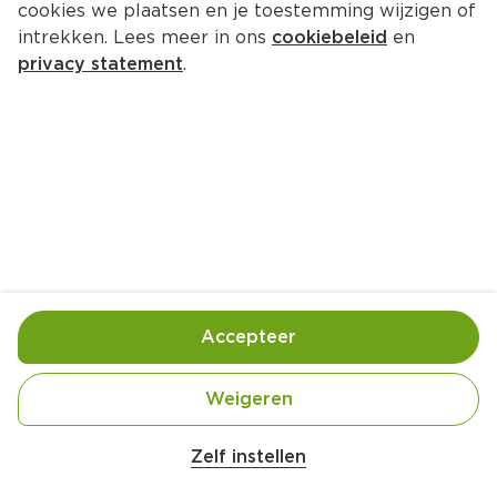
cookies we plaatsen en je toestemming wijzigen of
intrekken. Lees meer in ons
cookiebeleid
en
privacy statement
.
Mediterraan roerei
Ontbijt
4 Pers.
Ca. 15 Min
Ingrediënten
Bereiding
Accepteer
Weigeren
Zelf instellen