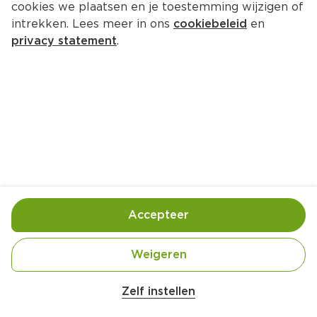
cookies we plaatsen en je toestemming wijzigen of
intrekken. Lees meer in ons
cookiebeleid
en
privacy statement
.
Meringuerol met vanillevulling en 
blauwe bessen
Nagerecht
6 Pers.
Ca. 40 Min
Ingrediënten
Bereiding
Accepteer
Weigeren
Belangrijke veiligheidswaarschuwing
Amogusti olijven gevuld met citroen blik 
Zelf instellen
200g