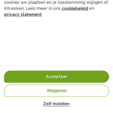
cookies we plaatsen en je toestemming wijzigen of
intrekken. Lees meer in ons
cookiebeleid
en
privacy statement
.
Mezze spreads met pita
Voorgerecht
4 Pers.
Ca. 25 Min
Ingrediënten
Bereiding
Accepteer
Weigeren
Zelf instellen