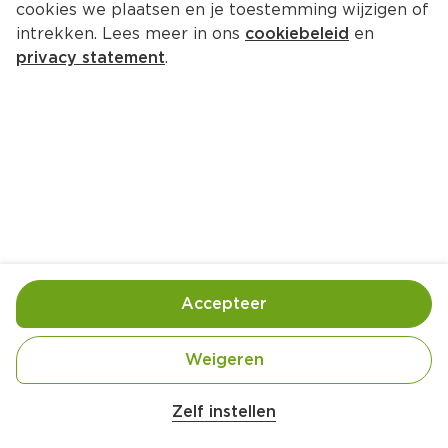
cookies we plaatsen en je toestemming wijzigen of
intrekken. Lees meer in ons
cookiebeleid
en
privacy statement
.
Mincemeat pies
Nagerecht
8 Pers.
Ca. 40 Min
Ingrediënten
Bereiding
Accepteer
Weigeren
Zelf instellen