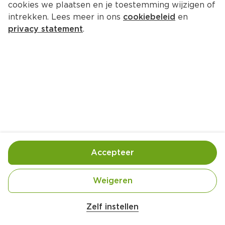
cookies we plaatsen en je toestemming wijzigen of
intrekken. Lees meer in ons
cookiebeleid
en
privacy statement
.
Mini quiche met geitenkaas en 
rode ui
Lunch
12 Pers.
Ca. 10 Min
Ingrediënten
Bereiding
Accepteer
Weigeren
Zelf instellen