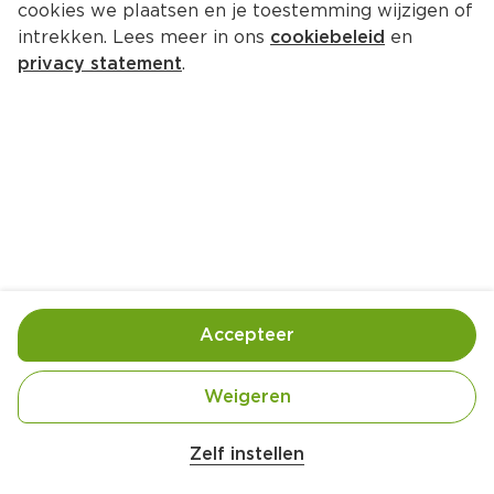
cookies we plaatsen en je toestemming wijzigen of
intrekken. Lees meer in ons
cookiebeleid
en
privacy statement
.
Mokkaspoom
Nagerecht
4 Pers.
Ca. 10 Min
Ingrediënten
Bereiding
Accepteer
Weigeren
Zelf instellen