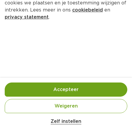
cookies we plaatsen en je toestemming wijzigen of
intrekken. Lees meer in ons
cookiebeleid
en
privacy statement
.
Muffins
Ontbijt
12 Pers.
Ca. 30 Min
Ingrediënten
Bereiding
Accepteer
Weigeren
Zelf instellen