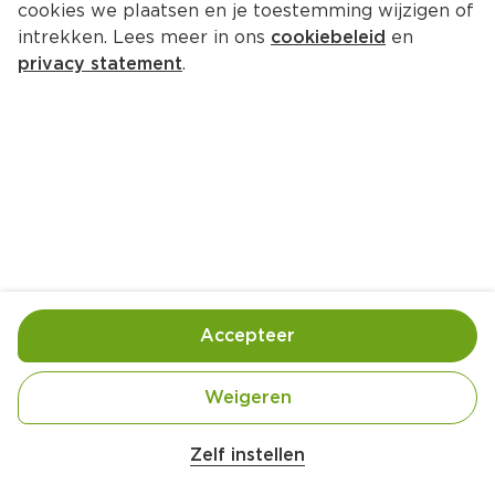
cookies we plaatsen en je toestemming wijzigen of
intrekken. Lees meer in ons
cookiebeleid
en
privacy statement
.
Nachoschotel met vegetarisch 
gehakt, kaas en guacamole
Hoofdgerecht
4 Pers.
Ca. 25 Min
Ingrediënten
Bereiding
Accepteer
Weigeren
Zelf instellen