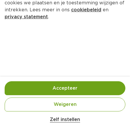
cookies we plaatsen en je toestemming wijzigen of
intrekken. Lees meer in ons
cookiebeleid
en
privacy statement
.
Nasi goreng van bloemkoolrijst 
met sticky tempeh
Hoofdgerecht
4 Pers.
Ca. 30 Min
Ingrediënten
Bereiding
Accepteer
360 gram Tempeh
Weigeren
3 eetlepel Ketjap manis
Zelf instellen
1 eetlepel Sojasaus