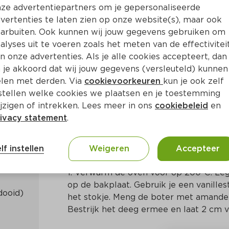
ze advertentiepartners om je gepersonaliseerde
vertenties te laten zien op onze website(s), maar ook
arbuiten. Ook kunnen wij jouw gegevens gebruiken om
alyses uit te voeren zoals het meten van de effectivitei
n onze advertenties. Als je alle cookies accepteert, dan
te
 je akkoord dat wij jouw gegevens (versleuteld) kunnen
len met derden. Via
cookievoorkeuren
kun je ook zelf
stellen welke cookies we plaatsen en je toestemming
15 Min
Europees
jzigen of intrekken. Lees meer in ons
cookiebeleid
en
ivacy statement
.
Bereidingswijze
lf instellen
Weigeren
Accepteer
1. Verwarm de oven voor op 200°C. Leg 
op de bakplaat. Gebruik je een vanillest
het stokje. Meng de boter met amandel 
Bestrijk het deeg ermee en laat 2 cm v