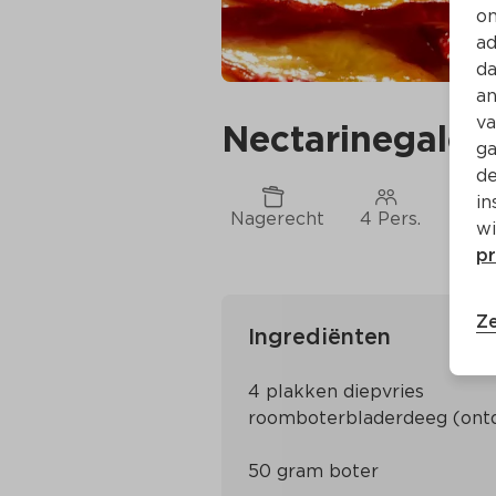
on
ad
da
an
va
Nectarinegalet
ga
de
in
Nagerecht
4 Pers.
Ca. 
wi
pr
Ze
Ingrediënten
4 plakken diepvries 