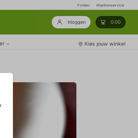
Folder
Klantenservice
0
0.00
Inloggen
er
Kies jouw winkel
Wijnshop
oodschappenlijstjes
r