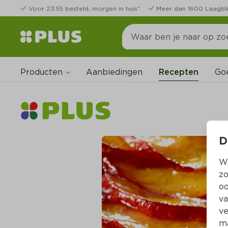
Voor 23:55 besteld, morgen in huis*
Meer dan 1600 Laagbli
Producten
Go
Aanbiedingen
Recepten
D
Wi
zo
oo
va
ve
ma