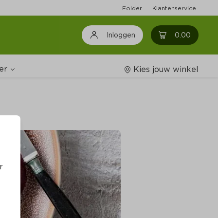
Folder
Klantenservice
0
0.00
Inloggen
er
Kies jouw winkel
Wijnshop
oodschappenlijstjes
r