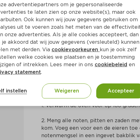
ze advertentiepartners om je gepersonaliseerde
vertenties te laten zien op onze website(s), maar ook
arbuiten. Ook kunnen wij jouw gegevens gebruiken om
alyses uit te voeren zoals het meten van de effectivitei
n onze advertenties. Als je alle cookies accepteert, dan
t bietencarpaccio
 je akkoord dat wij jouw gegevens (versleuteld) kunnen
len met derden. Via
cookievoorkeuren
kun je ook zelf
stellen welke cookies we plaatsen en je toestemming
in
Europees
jzigen of intrekken. Lees meer in ons
cookiebeleid
en
ivacy statement
.
Bereidingswijze
lf instellen
Weigeren
Accepteer
1. Verwarm de oven voor op 180 graden
2. Meng alle noten, pitten en zaden met
kom. Voeg een voor een de eieren toe
notenmengsel in een ingevet bakblik v