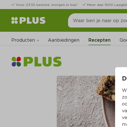
Voor 23:55 besteld, morgen in huis*
Meer dan 1600 Laagbli
Producten
Go
Aanbiedingen
Recepten
D
Wi
zo
oo
va
ve
ma