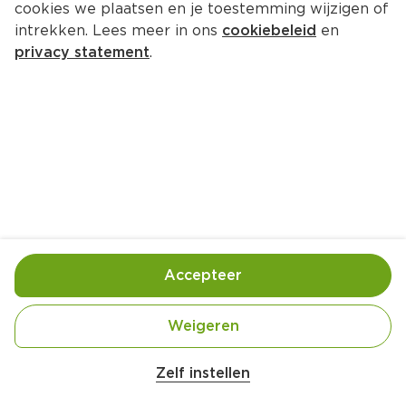
cookies we plaatsen en je toestemming wijzigen of
intrekken. Lees meer in ons
cookiebeleid
en
privacy statement
.
Oliebollen met sinaasappel en 
gestampte muisjes
Nagerecht
20 Pers.
Ca. 20 Min
Ingrediënten
Bereiding
Accepteer
Weigeren
Zelf instellen