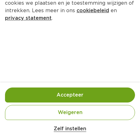
cookies we plaatsen en je toestemming wijzigen of
intrekken. Lees meer in ons
cookiebeleid
en
privacy statement
.
Omelet met bosuitjes en kaas
Ontbijt
2 Pers.
Ca. 30 Min
Ingrediënten
Bereiding
Accepteer
Weigeren
Zelf instellen