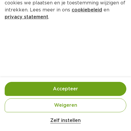
cookies we plaatsen en je toestemming wijzigen of
intrekken. Lees meer in ons
cookiebeleid
en
privacy statement
.
Omelet ‘okonomiyaki style'
Hoofdgerecht
4 Pers.
Ca. 20 Min
Ingrediënten
Bereiding
Accepteer
Weigeren
Zelf instellen