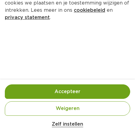
cookies we plaatsen en je toestemming wijzigen of
intrekken. Lees meer in ons
cookiebeleid
en
privacy statement
.
Omgekeerde banaan-
karameltaart
Nagerecht
8 Pers.
Ca. 20 Min
Ingrediënten
Bereiding
Accepteer
Weigeren
Zelf instellen