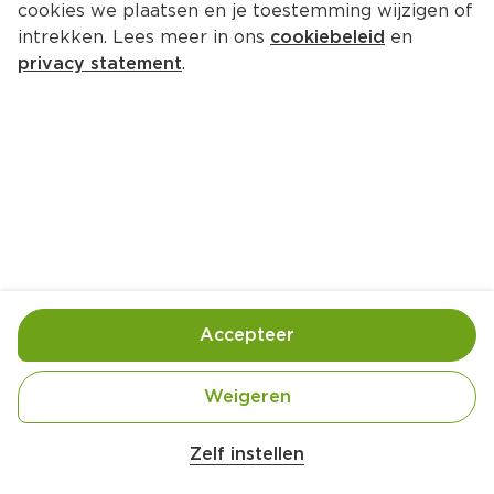
cookies we plaatsen en je toestemming wijzigen of
intrekken. Lees meer in ons
cookiebeleid
en
privacy statement
.
Ontbijtsmoothie met banaan en 
dadels
Ontbijt
1 Pers.
Ca. 15 Min
Ingrediënten
Bereiding
Accepteer
Weigeren
Zelf instellen