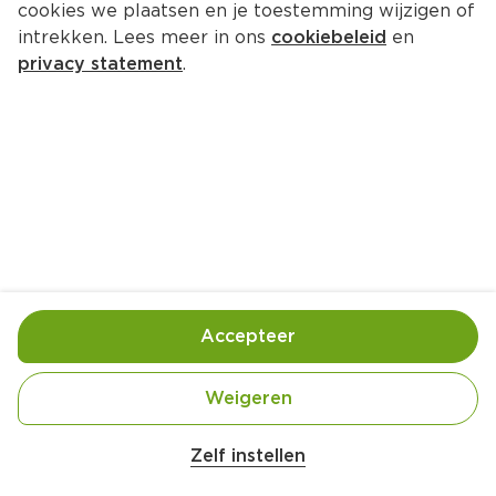
cookies we plaatsen en je toestemming wijzigen of
intrekken. Lees meer in ons
cookiebeleid
en
privacy statement
.
Ontbijtsmoothie met chocolade 
en kersen
Ontbijt
4 Pers.
Ca. 10 Min
Ingrediënten
Bereiding
Accepteer
Weigeren
Zelf instellen