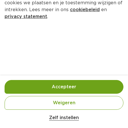
cookies we plaatsen en je toestemming wijzigen of
intrekken. Lees meer in ons
cookiebeleid
en
privacy statement
.
Oosterse chipolataspiesjes
Hoofdgerecht
4 Pers.
Ca. 30 Min
Ingrediënten
Bereiding
Accepteer
Weigeren
Zelf instellen