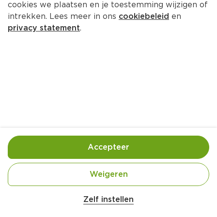
cookies we plaatsen en je toestemming wijzigen of
intrekken. Lees meer in ons
cookiebeleid
en
privacy statement
.
Oosterse curry-gehaktstoof
Hoofdgerecht
4 Pers.
Ca. 20 Min
Ingrediënten
Bereiding
Accepteer
Weigeren
Zelf instellen