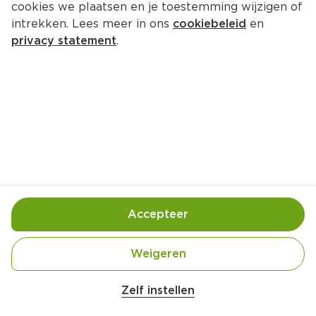
cookies we plaatsen en je toestemming wijzigen of
intrekken. Lees meer in ons
cookiebeleid
en
privacy statement
.
Open sandwich met rode 
biethummus, feta en pistache
Lunch
4 Pers.
Ca. 10 Min
Ingrediënten
Bereiding
Accepteer
Weigeren
Zelf instellen