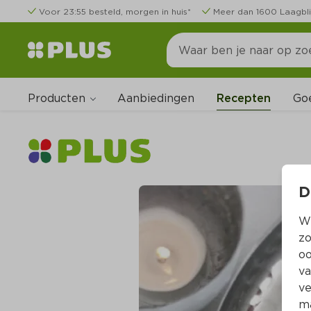
Voor 23:55 besteld, morgen in huis*
Meer dan 1600 Laagbli
Producten
Go
Aanbiedingen
Recepten
D
Wi
zo
oo
va
ve
ma