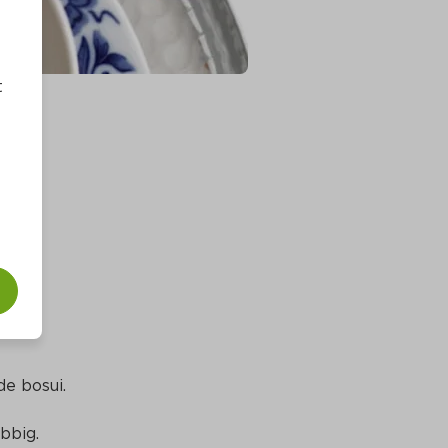
t
e bosui.
bbig.