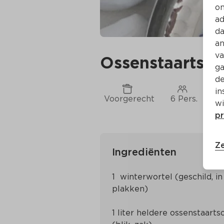
on
ad
da
an
va
Ossenstaartso
ga
de
in
Voorgerecht
6 Pers.
Ca
wi
pr
Ze
Ingrediënten
1  winterwortel (geschild, in
1 liter heldere ossenstaarts