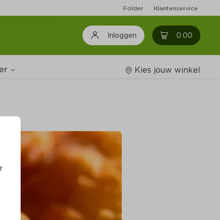
Folder
Klantenservice
0
0.00
Inloggen
er
Kies jouw winkel
Wijnshop
oodschappenlijstjes
r