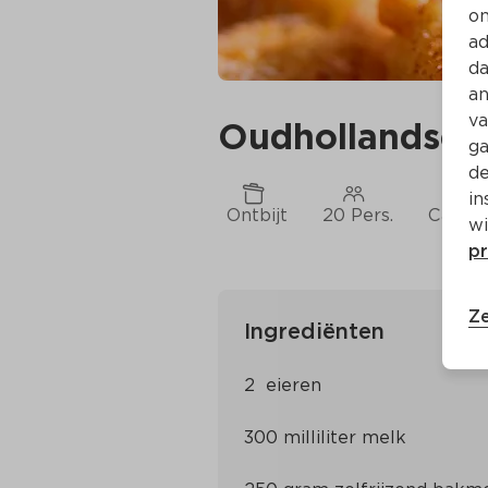
on
ad
da
an
va
Oudhollandse a
ga
de
in
Ontbijt
20 Pers.
Ca. 20
wi
pr
Ze
Ingrediënten