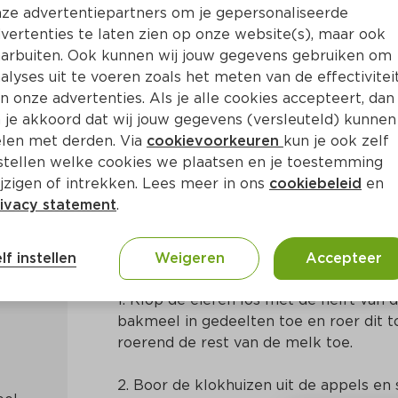
ze advertentiepartners om je gepersonaliseerde
vertenties te laten zien op onze website(s), maar ook
arbuiten. Ook kunnen wij jouw gegevens gebruiken om
alyses uit te voeren zoals het meten van de effectivitei
n onze advertenties. Als je alle cookies accepteert, dan
ppelbeignets
 je akkoord dat wij jouw gegevens (versleuteld) kunnen
len met derden. Via
cookievoorkeuren
kun je ook zelf
stellen welke cookies we plaatsen en je toestemming
 Min
Nederlands
jzigen of intrekken. Lees meer in ons
cookiebeleid
en
ivacy statement
.
Bereidingswijze
lf instellen
Weigeren
Accepteer
1. Klop de eieren los met de helft van d
bakmeel in gedeelten toe en roer dit to
roerend de rest van de melk toe.
2. Boor de klokhuizen uit de appels en s