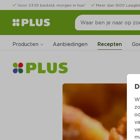
Voor 23:55 besteld, morgen in huis*
Meer dan 1600 Laagbli
Producten
Go
Aanbiedingen
Recepten
D
Wi
zo
oo
va
ve
ma