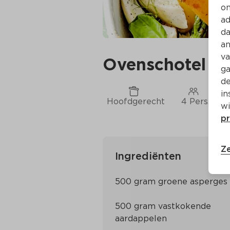
on
ad
da
an
va
Ovenschotel le
ga
de
in
Hoofdgerecht
4 Pers.
C
wi
pr
Ze
Ingrediënten
500 gram vastkokende 