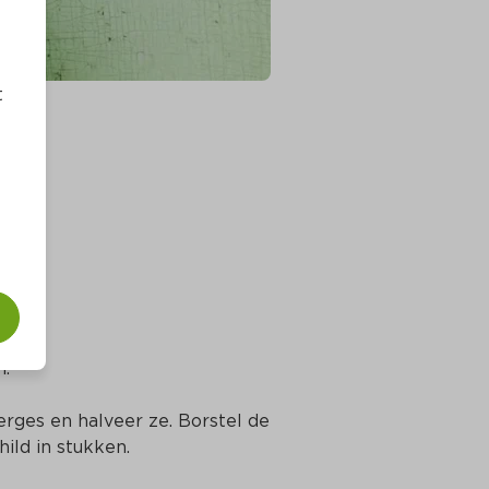
t
n.
rges en halveer ze. Borstel de 
ild in stukken.