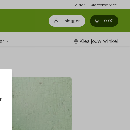
Folder
Klantenservice
0
0.00
Inloggen
er
Kies jouw winkel
Wijnshop
oodschappenlijstjes
r