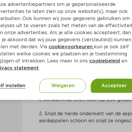
ze advertentiepartners om je gepersonaliseerde
vertenties te laten zien op onze website(s), maar ook
arbuiten. Ook kunnen wij jouw gegevens gebruiken om
alyses uit te voeren zoals het meten van de effectivitei
n onze advertenties. Als je alle cookies accepteert, dan
ntegroen
 je akkoord dat wij jouw gegevens (versleuteld) kunnen
len met derden. Via
cookievoorkeuren
kun je ook zelf
stellen welke cookies we plaatsen en je toestemming
a. 15 Min
Mediterraans
jzigen of intrekken. Lees meer in ons
cookiebeleid
en
ivacy statement
.
Bereidingswijze
lf instellen
Weigeren
Accepteer
1. Verwarm de oven voor op 200 grade
2. Snijd de harde onderkant van de aspe
aardappelen schoon en snijd ze ongesch