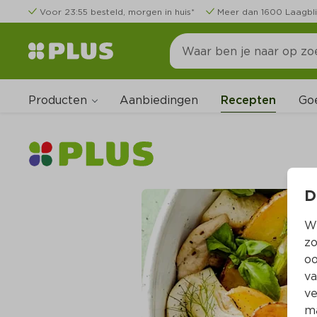
Voor 23:55 besteld, morgen in huis*
Meer dan 1600 Laagbli
Producten
Go
Aanbiedingen
Recepten
D
Wi
zo
oo
va
ve
ma