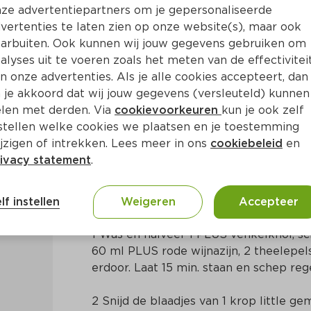
ze advertentiepartners om je gepersonaliseerde
vertenties te laten zien op onze website(s), maar ook
arbuiten. Ook kunnen wij jouw gegevens gebruiken om
alyses uit te voeren zoals het meten van de effectivitei
n onze advertenties. Als je alle cookies accepteert, dan
tdog
 je akkoord dat wij jouw gegevens (versleuteld) kunnen
len met derden. Via
cookievoorkeuren
kun je ook zelf
stellen welke cookies we plaatsen en je toestemming
jzigen of intrekken. Lees meer in ons
cookiebeleid
en
ivacy statement
.
Bereidingswijze
lf instellen
Weigeren
Accepteer
1 Was en halveer 1 PLUS venkelknol, sc
60 ml PLUS rode wijnazijn, 2 theelepels
erdoor. Laat 15 min. staan en schep re
2 Snijd de blaadjes van 1 krop little ge