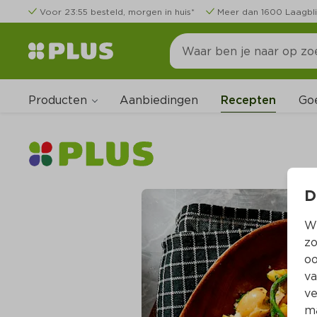
Voor 23:55 besteld, morgen in huis*
Meer dan 1600 Laagbli
Producten
Go
Aanbiedingen
Recepten
D
Wi
zo
oo
va
ve
ma