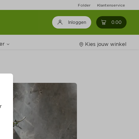
Folder
Klantenservice
0
0.00
Inloggen
er
Kies jouw winkel
Wijnshop
oodschappenlijstjes
r