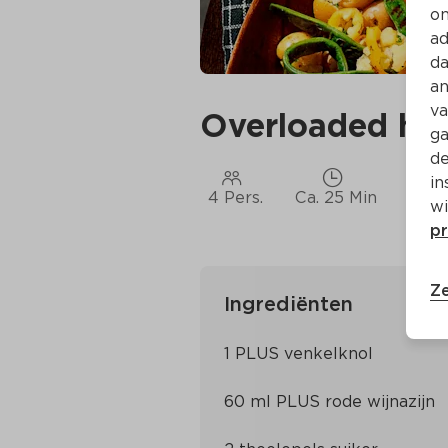
on
ad
da
an
va
Overloaded ho
ga
de
in
4 Pers.
Ca. 25 Min
wi
pr
Ze
Ingrediënten
1 PLUS venkelknol
60 ml PLUS rode wijnazijn