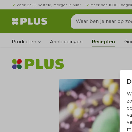
Voor 23:55 besteld, morgen in huis*
Meer dan 1600 Laagbli
Producten
Go
Aanbiedingen
Recepten
D
Wi
zo
oo
va
ve
ma