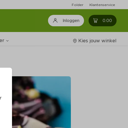
Folder
Klantenservice
0
0.00
Inloggen
er
Kies jouw winkel
Wijnshop
oodschappenlijstjes
r