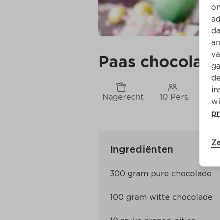
on
ad
da
an
va
Paas chocolade
ga
de
in
Nagerecht
10 Pers.
Ca.
wi
pr
Ze
Ingrediënten