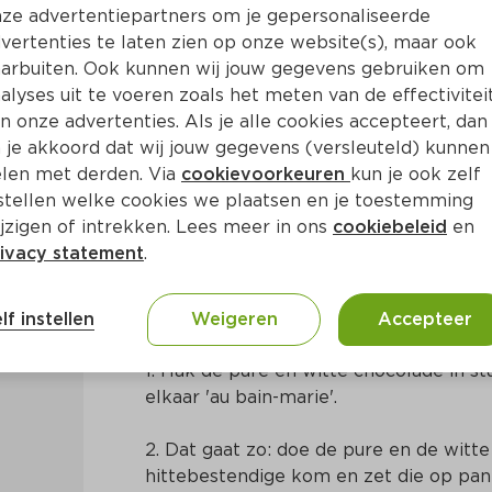
ze advertentiepartners om je gepersonaliseerde
vertenties te laten zien op onze website(s), maar ook
arbuiten. Ook kunnen wij jouw gegevens gebruiken om
alyses uit te voeren zoals het meten van de effectivitei
n onze advertenties. Als je alle cookies accepteert, dan
 bark van Annie Pannie
 je akkoord dat wij jouw gegevens (versleuteld) kunnen
len met derden. Via
cookievoorkeuren
kun je ook zelf
stellen welke cookies we plaatsen en je toestemming
 10 Min
Europees
jzigen of intrekken. Lees meer in ons
cookiebeleid
en
ivacy statement
.
Bereidingswijze
lf instellen
Weigeren
Accepteer
1. Hak de pure en witte chocolade in st
elkaar 'au bain-marie'.
2. Dat gaat zo: doe de pure en de witte
hittebestendige kom en zet die op pann