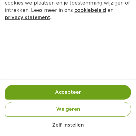
cookies we plaatsen en je toestemming wijzigen of
intrekken. Lees meer in ons
cookiebeleid
en
privacy statement
.
Paasboterhammen
Ontbijt
4 Pers.
Ca. 10 Min
Ingrediënten
Bereiding
Accepteer
Weigeren
1 eetlepel zachte margarine
Zelf instellen