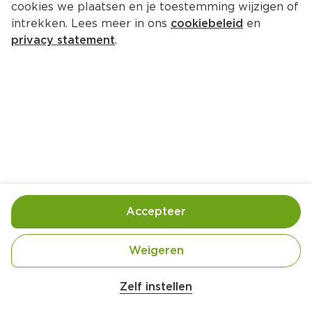
cookies we plaatsen en je toestemming wijzigen of
intrekken. Lees meer in ons
cookiebeleid
en
privacy statement
.
Paashaanbroodje met roerei, 
gerookte zalm en zelfgemaakt 
kruidenzout
Ontbijt
4 Pers.
Ca. 15 Min
Accepteer
Ingrediënten
Bereiding
Weigeren
Zelf instellen