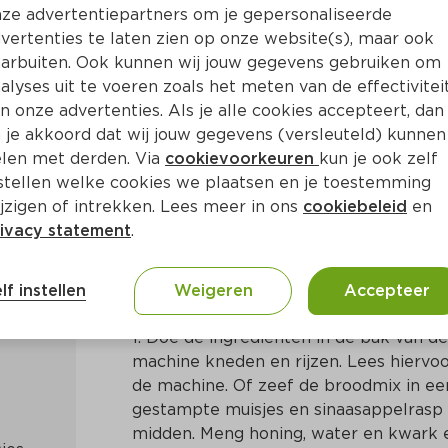
ze advertentiepartners om je gepersonaliseerde
vertenties te laten zien op onze website(s), maar ook
arbuiten. Ook kunnen wij jouw gegevens gebruiken om
alyses uit te voeren zoals het meten van de effectivitei
n onze advertenties. Als je alle cookies accepteert, dan
jes
 je akkoord dat wij jouw gegevens (versleuteld) kunnen
len met derden. Via
cookievoorkeuren
kun je ook zelf
stellen welke cookies we plaatsen en je toestemming
Min
Nederlands
jzigen of intrekken. Lees meer in ons
cookiebeleid
en
ivacy statement
.
Bereidingswijze
lf instellen
Weigeren
Accepteer
1. Doe de ingrediënten in de bak van d
machine kneden en rijzen. Lees hiervoo
de machine. Of zeef de broodmix in e
gestampte muisjes en sinaasappelrasp e
midden. Meng honing, water en kwark en 