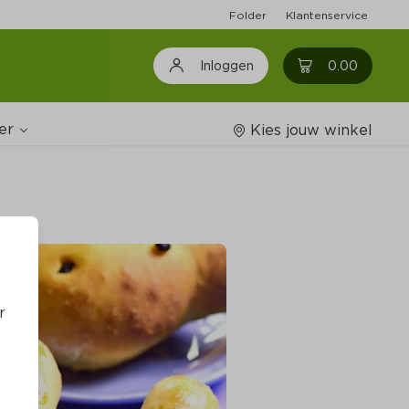
Folder
Klantenservice
0
0.00
Inloggen
er
Kies jouw winkel
Wijnshop
oodschappenlijstjes
r