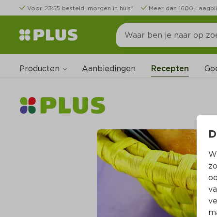
Voor 23:55 besteld, morgen in huis*
Meer dan 1600 Laagbli
Producten
Go
Aanbiedingen
Recepten
D
Wi
zo
oo
va
ve
ma