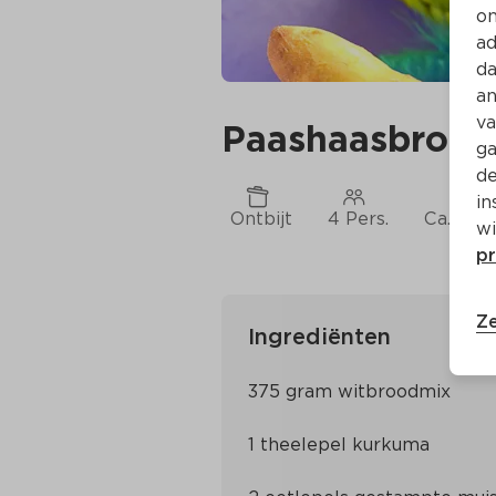
on
ad
da
an
va
Paashaasbrood
ga
de
in
Ontbijt
4 Pers.
Ca. 30 
wi
pr
Ze
Ingrediënten