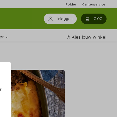
Folder
Klantenservice
0
0.00
Inloggen
er
Kies jouw winkel
Wijnshop
oodschappenlijstjes
r