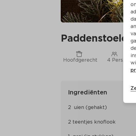
on
ad
da
an
va
Paddenstoelen-
ga
de
in
Hoofdgerecht
4 Pers.
wi
pr
Ze
Ingrediënten