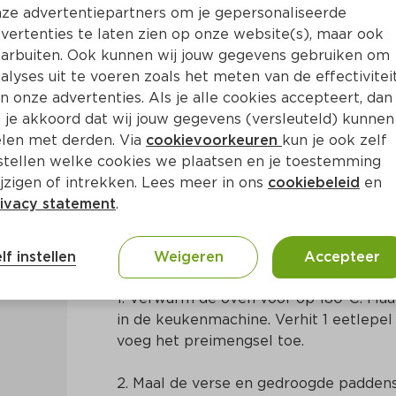
ze advertentiepartners om je gepersonaliseerde
vertenties te laten zien op onze website(s), maar ook
arbuiten. Ook kunnen wij jouw gegevens gebruiken om
alyses uit te voeren zoals het meten van de effectivitei
n onze advertenties. Als je alle cookies accepteert, dan
cannelloni
 je akkoord dat wij jouw gegevens (versleuteld) kunnen
len met derden. Via
cookievoorkeuren
kun je ook zelf
stellen welke cookies we plaatsen en je toestemming
Ca. 35 Min
Europees
jzigen of intrekken. Lees meer in ons
cookiebeleid
en
ivacy statement
.
Bereidingswijze
lf instellen
Weigeren
Accepteer
1. Verwarm de oven voor op 180ºC. Maal 
in de keukenmachine. Verhit 1 eetlepel 
voeg het preimengsel toe.
2. Maal de verse en gedroogde paddensto