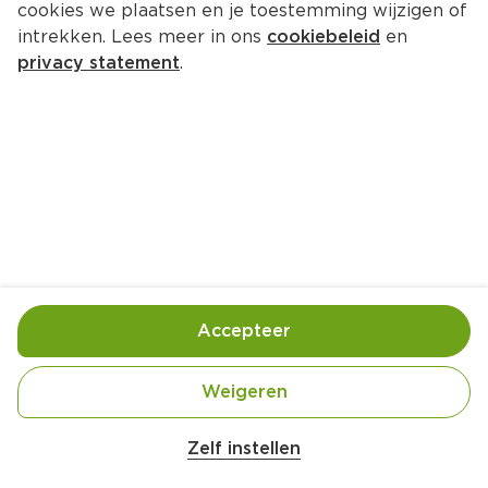
cookies we plaatsen en je toestemming wijzigen of
intrekken. Lees meer in ons
cookiebeleid
en
privacy statement
.
Paddenstoelenragout
Hoofdgerecht
4 Pers.
Ca. 30 Min
Ingrediënten
Bereiding
Accepteer
Weigeren
250 gram champignons (in plakjes, 
Zelf instellen