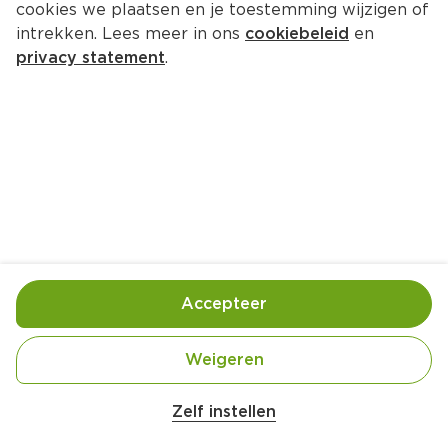
cookies we plaatsen en je toestemming wijzigen of
intrekken. Lees meer in ons
cookiebeleid
en
privacy statement
.
Paddenstoelenbeignets op 
eikenbladsla
Lunch
4 Pers.
Ca. 30 Min
Ingrediënten
Bereiding
Accepteer
Weigeren
Zelf instellen