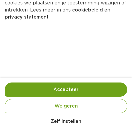
cookies we plaatsen en je toestemming wijzigen of
intrekken. Lees meer in ons
cookiebeleid
en
privacy statement
.
Paddenstoelencurry met 
knolselderij
Hoofdgerecht
4 Pers.
Ca. 30 Min
Ingrediënten
Bereiding
Accepteer
Weigeren
Zelf instellen