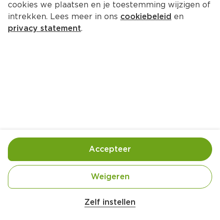
cookies we plaatsen en je toestemming wijzigen of
intrekken. Lees meer in ons
cookiebeleid
en
privacy statement
.
Paddenstoelenrisotto met ricotta 
en rauwe ham
Hoofdgerecht
4 Pers.
Ca. 40 Min
Ingrediënten
Bereiding
Accepteer
Weigeren
Zelf instellen