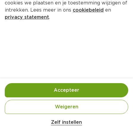
cookies we plaatsen en je toestemming wijzigen of
intrekken. Lees meer in ons
cookiebeleid
en
privacy statement
.
Paksoi-kokossoep
Lunch
4 Pers.
Ca. 25 Min
Ingrediënten
Bereiding
Accepteer
Weigeren
Zelf instellen