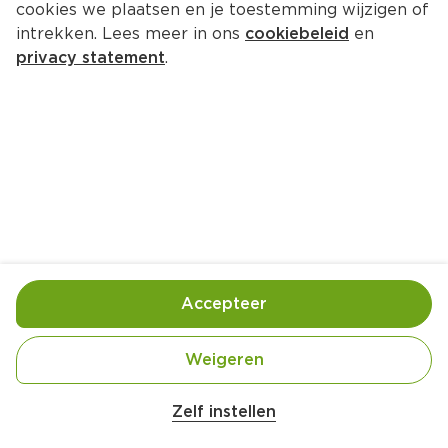
cookies we plaatsen en je toestemming wijzigen of
intrekken. Lees meer in ons
cookiebeleid
en
privacy statement
.
Palet van voorjaarsgroenten en 
zalm
Hoofdgerecht
4 Pers.
Ca. 30 Min
Ingrediënten
Bereiding
Accepteer
Weigeren
Zelf instellen