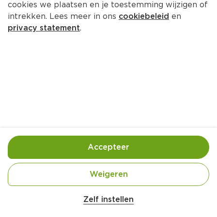
cookies we plaatsen en je toestemming wijzigen of
intrekken. Lees meer in ons
cookiebeleid
en
privacy statement
.
Pannenkoek 3x anders
Ontbijt
3 Pers.
Ca. 20 Min
Ingrediënten
Bereiding
Accepteer
Weigeren
Zelf instellen