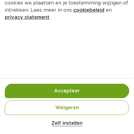
cookies we plaatsen en je toestemming wijzigen of
intrekken. Lees meer in ons
cookiebeleid
en
privacy statement
.
Pannenkoek ‘tuna melt'
Hoofdgerecht
4 Pers.
Ca. 30 Min
Ingrediënten
Bereiding
Accepteer
Weigeren
Zelf instellen