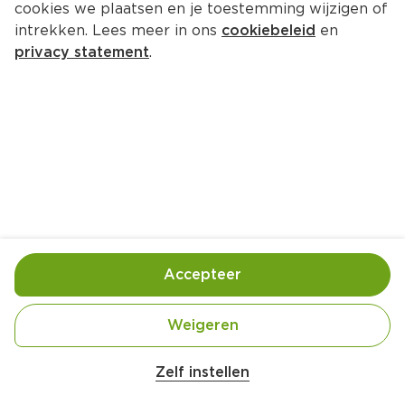
cookies we plaatsen en je toestemming wijzigen of
intrekken. Lees meer in ons
cookiebeleid
en
privacy statement
.
Pannenkoeken met 
avocadocrème en spek
Borrel
4 Pers.
Ca. 15 Min
Ingrediënten
Bereiding
Accepteer
Weigeren
Zelf instellen