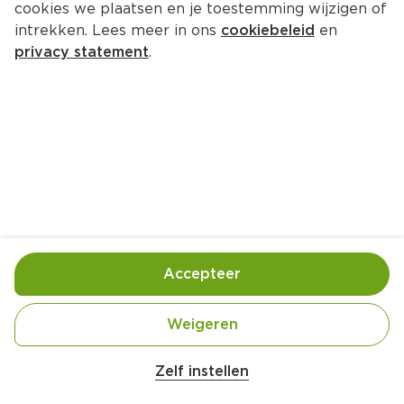
cookies we plaatsen en je toestemming wijzigen of
intrekken. Lees meer in ons
cookiebeleid
en
privacy statement
.
Pannenkoekspiesjes met ham en 
kaas
Bijgerecht
4 Pers.
Ca. 25 Min
Ingrediënten
Bereiding
Accepteer
1 pak PLUS Pannenkoekenmix naturel (400 gram)
Weigeren
800 milliliter PLUS Houdbare Halfvolle Melk
Zelf instellen
2 PLUS Vrije uitloop eieren wit M