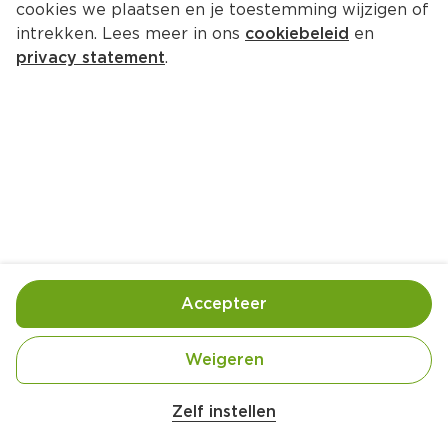
cookies we plaatsen en je toestemming wijzigen of
intrekken. Lees meer in ons
cookiebeleid
en
privacy statement
.
Pannenkoekwrap met 
geitenkaas, walnoten en honing
Lunch
4 Pers.
Ca. 30 Min
Ingrediënten
Bereiding
Accepteer
Weigeren
Zelf instellen