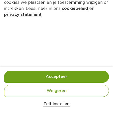
cookies we plaatsen en je toestemming wijzigen of
intrekken. Lees meer in ons
cookiebeleid
en
privacy statement
.
Pappardelle met bloemkoolsaus, 
gorgonzola en walnoten
Hoofdgerecht
4 Pers.
Ca. 40 Min
Ingrediënten
Bereiding
Accepteer
Weigeren
Zelf instellen