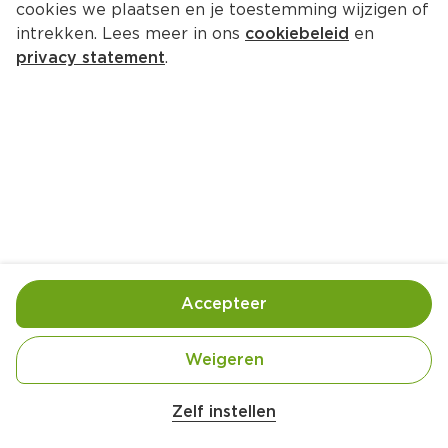
cookies we plaatsen en je toestemming wijzigen of
intrekken. Lees meer in ons
cookiebeleid
en
privacy statement
.
Parmarolletjes met 
doperwtenmousse
Voorgerecht
4 Pers.
Ca. 25 Min
Ingrediënten
Bereiding
Accepteer
Weigeren
Belangrijke veiligheidswaarschuwing
Amogusti olijven gevuld met citroen blik 
Zelf instellen
200g