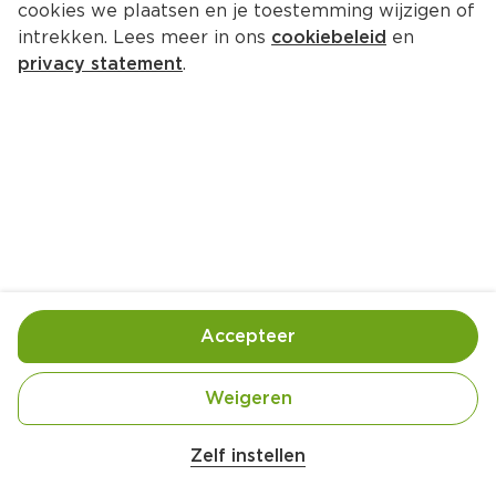
cookies we plaatsen en je toestemming wijzigen of
intrekken. Lees meer in ons
cookiebeleid
en
privacy statement
.
Parmezaan-shortbread met 
rozemarijn
Borrel
12 Pers.
Ca. 15 Min
Ingrediënten
Bereiding
Accepteer
Weigeren
Zelf instellen