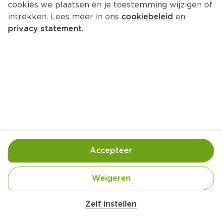
cookies we plaatsen en je toestemming wijzigen of
intrekken. Lees meer in ons
cookiebeleid
en
privacy statement
.
Party-crackers
Borrel
10 Pers.
Ca. 45 Min
Ingrediënten
Bereiding
Accepteer
Weigeren
0  rozijnen
Zelf instellen