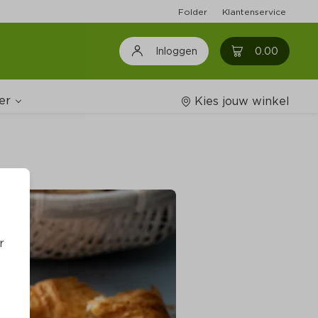
Folder
Klantenservice
0
0.00
Inloggen
er
Kies jouw winkel
Wijnshop
oodschappenlijstjes
r