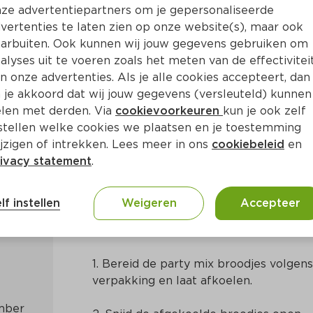
ze advertentiepartners om je gepersonaliseerde
vertenties te laten zien op onze website(s), maar ook
arbuiten. Ook kunnen wij jouw gegevens gebruiken om
alyses uit te voeren zoals het meten van de effectivitei
n onze advertenties. Als je alle cookies accepteert, dan
dje kaas, sinaasappel gemb
 je akkoord dat wij jouw gegevens (versleuteld) kunnen
len met derden. Via
cookievoorkeuren
kun je ook zelf
stellen welke cookies we plaatsen en je toestemming
jzigen of intrekken. Lees meer in ons
cookiebeleid
en
ivacy statement
.
n
Europees
lf instellen
Weigeren
Accepteer
Bereidingswijze
1. Bereid de party mix broodjes volgens
verpakking en laat afkoelen.
mber 