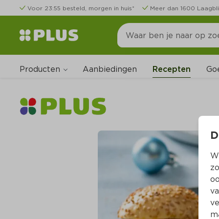
Voor 23:55 besteld, morgen in huis*
Meer dan 1600 Laagbli
Producten
Go
Aanbiedingen
Recepten
D
Wi
zo
oo
va
ve
ma