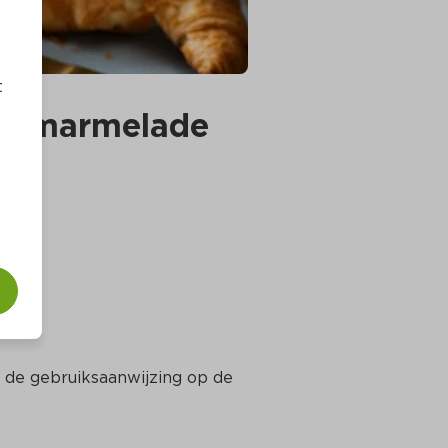
t
er marmelade 
 de gebruiksaanwijzing op de 