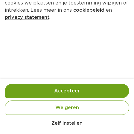
cookies we plaatsen en je toestemming wijzigen of
intrekken. Lees meer in ons
cookiebeleid
en
privacy statement
.
Pasta carbonara met boerenkool
Hoofdgerecht
4 Pers.
Ca. 25 Min
Ingrediënten
Bereiding
Accepteer
Weigeren
Zelf instellen