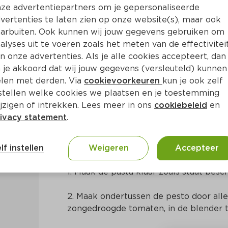
ze advertentiepartners om je gepersonaliseerde
vertenties te laten zien op onze website(s), maar ook
arbuiten. Ook kunnen wij jouw gegevens gebruiken om
alyses uit te voeren zoals het meten van de effectivitei
n onze advertenties. Als je alle cookies accepteert, dan
cadopesto
 je akkoord dat wij jouw gegevens (versleuteld) kunnen
len met derden. Via
cookievoorkeuren
kun je ook zelf
stellen welke cookies we plaatsen en je toestemming
a. 15 Min
Europees
jzigen of intrekken. Lees meer in ons
cookiebeleid
en
ivacy statement
.
Bereidingswijze
lf instellen
Weigeren
Accepteer
1. Maak de pasta klaar zoals staat bes
2. Maak ondertussen de pesto door alle
zongedroogde tomaten, in de blender t