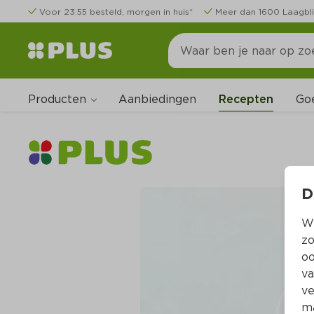
Voor 23:55 besteld, morgen in huis*
Meer dan 1600 Laagbli
Producten
Go
Aanbiedingen
Recepten
D
Wi
zo
oo
va
ve
ma