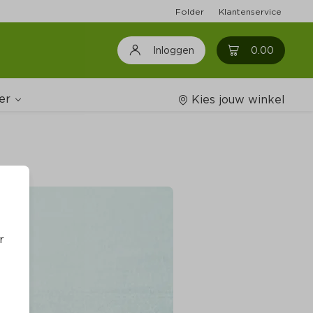
Folder
Klantenservice
0
0.00
Inloggen
er
Kies jouw winkel
Wijnshop
oodschappenlijstjes
r