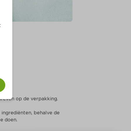
t
chreven op de verpakking.
 ingrediënten, behalve de 
e doen.