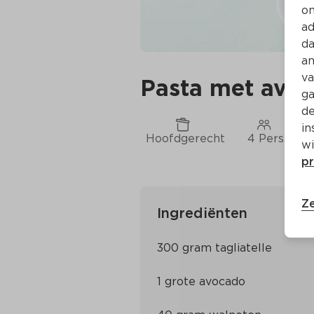
on
ad
da
an
va
Pasta met avo
ga
de
in
Hoofdgerecht
4 Pers.
C
wi
pr
Ze
Ingrediënten